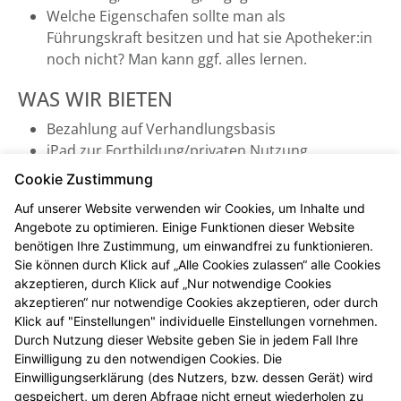
Welche Eigenschafen sollte man als
Führungskraft besitzen und hat sie Apotheker:in
noch nicht? Man kann ggf. alles lernen.
WAS WIR BIETEN
Bezahlung auf Verhandlungsbasis
iPad zur Fortbildung/privaten Nutzung
Heute arbeitet niemand mehr zum Tariflohn.
Cookie Zustimmung
Über alles Weitere kann man reden.
Auf unserer Website verwenden wir Cookies, um Inhalte und
Angebote zu optimieren. Einige Funktionen dieser Website
INTERESSE?
benötigen Ihre Zustimmung, um einwandfrei zu funktionieren.
Ihre vollständigen Bewerbungsunterlagen senden Sie
Sie können durch Klick auf „Alle Cookies zulassen“ alle Cookies
bitte an Marktplatz 4, 89129 Langenau oder gerne
akzeptieren, durch Klick auf „Nur notwendige Cookies
akzeptieren“ nur notwendige Cookies akzeptieren, oder durch
auch per E-Mail an bewerbung@delphin.info.
Klick auf "Einstellungen" individuelle Einstellungen vornehmen.
Telefonisch erreichen Sie uns unter 07345 / 238 119-0.
Durch Nutzung dieser Website geben Sie in jedem Fall Ihre
Alle weiteren Informationen zu unserer Apotheke
Einwilligung zu den notwendigen Cookies. Die
finden Sie auf unserer Webseite www.delphin.info.
Einwilligungserklärung (des Nutzers, bzw. dessen Gerät) wird
gespeichert, um deren Abfrage nicht erneut wiederholen zu